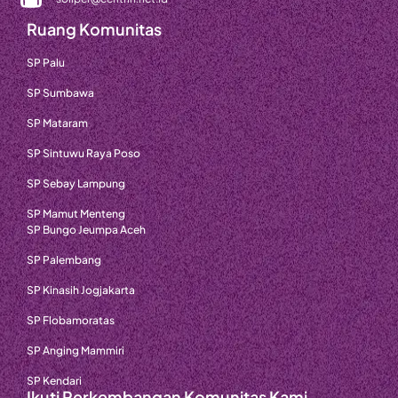
Ruang Komunitas
SP Palu
SP Sumbawa
SP Mataram
SP Sintuwu Raya Poso
SP Sebay Lampung
SP Mamut Menteng
SP Bungo Jeumpa Aceh
SP Palembang
SP Kinasih Jogjakarta
SP Flobamoratas
SP Anging Mammiri
SP Kendari
Ikuti Perkembangan Komunitas Kami