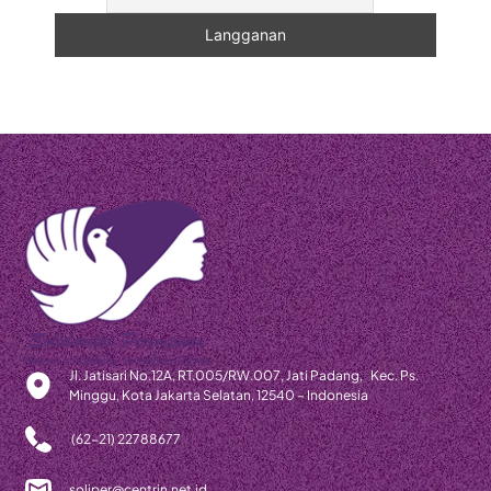
Jl. Jatisari No.12A, RT.005/RW.007, Jati Padang, Kec. Ps.
Minggu, Kota Jakarta Selatan, 12540 – Indonesia
(62-21) 22788677
soliper@centrin.net.id