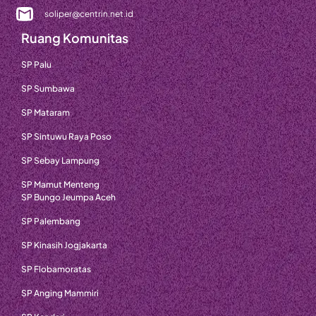
soliper@centrin.net.id
Ruang Komunitas
SP Palu
SP Sumbawa
SP Mataram
SP Sintuwu Raya Poso
SP Sebay Lampung
SP Mamut Menteng
SP Bungo Jeumpa Aceh
SP Palembang
SP Kinasih Jogjakarta
SP Flobamoratas
SP Anging Mammiri