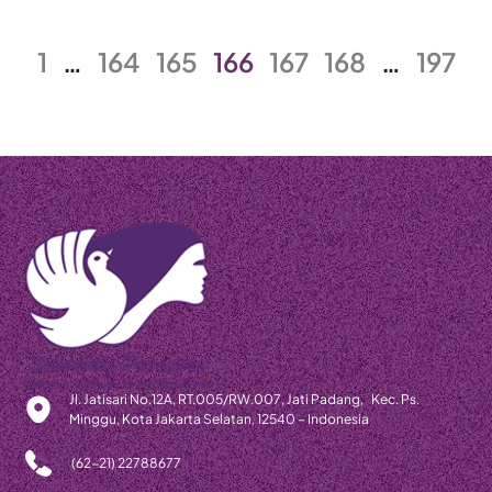
1
…
164
165
166
167
168
…
197
Jl. Jatisari No.12A, RT.005/RW.007, Jati Padang, Kec. Ps.
Minggu, Kota Jakarta Selatan, 12540 – Indonesia
(62-21) 22788677