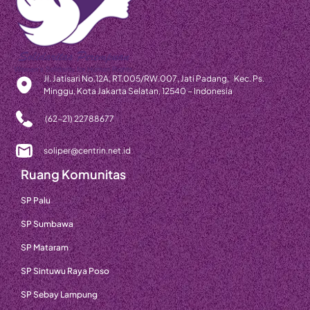
Jl. Jatisari No.12A, RT.005/RW.007, Jati Padang, Kec. Ps.
Minggu, Kota Jakarta Selatan, 12540 – Indonesia
(62-21) 22788677
soliper@centrin.net.id
Ruang Komunitas
SP Palu
SP Sumbawa
SP Mataram
SP Sintuwu Raya Poso
SP Sebay Lampung