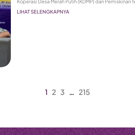
Koperasi Desa Merah Putih (KDMP) dan Pemiskinan
LIHAT SELENGKAPNYA
1
2
3
…
215