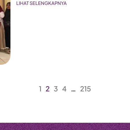
LIHAT SELENGKAPNYA
1
2
3
4
…
215