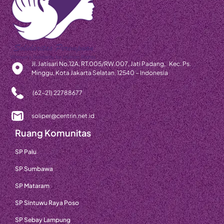
Jl. Jatisari No.12A, RT.005/RW.007, Jati Padang, Kec. Ps.
Minggu, Kota Jakarta Selatan, 12540 – Indonesia
(62-21) 22788677
soliper@centrin.net.id
Ruang Komunitas
SP Palu
SP Sumbawa
SP Mataram
SP Sintuwu Raya Poso
SP Sebay Lampung