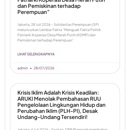
dan Pemiskinan terhadap
Perempuan”
Jakarta, 28 Juli 2026 – Solidaritas Perempuan (SP)
meluncurkan Lembar Fakta “Menguak Fakta Politik
Patriarki Koperasi Desa Merah Putih (KDMP) dan
Pemiskinan terhadap Perempuan”
LIHAT SELENGKAPNYA
admin
28/07/2026
Krisis Iklim Adalah Krisis Keadilan:
ARUKI Menolak Pembahasan RUU
Pengelolaan Lingkungan Hidup dan
Perubahan Iklim (PLH-PI), Desak
Undang-Undang Tersendiri!
Jakarta, 6 Juli 2026 – Saat ini, DPR RI tengah membahas