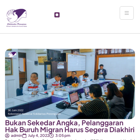
Bukan Sekedar Angka, Pelanggaran
Hak Buruh Migran Harus Segera Diakhiri
admin
July 4, 2022
3:05 pm