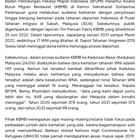
Badan Pelindungan Pekerja Migran Indonesia (BP2MI) menemui Koalisi
Buruh Migran Berdaulat (KBMB) di Kantor Sekretariat Solidaritas
Perempuan guna melakukan audiensi berkaitan dengan penyiksaan
hingga berujung kematian pada tahanan deportan Indonesia di Pusat
Tahanan Imigrasi di Sabah, Malaysia (30/6). Sebelumnya, publik
digemparkan dengan laporan Tim Pencari Fakta KBMB yang diterbitkan
25 Juni 2022. Dalam laporannya, sepanjang Januari 2021 sampai Maret
2022, sedikitnya 17 WNI yang ditahan di Depot Tahanan Imigresen (DTI)
Tawau telah meninggal dunia ketika menunggu proses deportasi.
Sebelumnya, dalam proses audiensi KBMB ke Kedutaan Besar (Kedubes)
Malaysia (24/06) disebutkan bahwa data kematian tahanan WNI adalah
149 orang. Namun hal tersebut kembali diklarifikasi pihak Kedubes
Malaysia melalui akun twitternya yang menyebutkan bahwa data
tersebut adalah data keseluruhan WNA, sedangkan total Tahanan WNI
yang meninggal adalah 18 orang. Menanggapi hal tersebut, Kepala
BP2MI, Benny Rhamdani menyebutkan, “
data yang kami dapat justru
lebih dari itu, 848 yang dipulangkan dari Malaysia dalam kondisi
meninggal
”. Tahun 2020 sejumlah 378 orang, tahun 2021 sejumlah 575
orang, dan tahun 2022 sejumlah 98 orang.
Pihak KBMB menegaskan agar masing-masing instansi tidak fokus pada
perbedaan jumlah data kematian yang ada, karena bagaimanapun sulit
untuk memverifikasi. Bahkan United Nations High Commissioner for
Refugees (UNHCR) tidak pernah mendapatkan akses masuk sejak 2019,