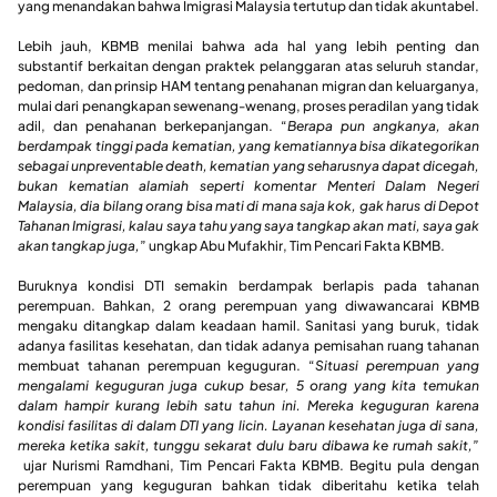
yang menandakan bahwa Imigrasi Malaysia tertutup dan tidak akuntabel.
Lebih jauh, KBMB menilai bahwa ada hal yang lebih penting dan
substantif berkaitan dengan praktek pelanggaran atas seluruh standar,
pedoman, dan prinsip HAM tentang penahanan migran dan keluarganya,
mulai dari penangkapan sewenang-wenang, proses peradilan yang tidak
adil, dan penahanan berkepanjangan. “
Berapa pun angkanya, akan
berdampak tinggi pada kematian, yang kematiannya bisa dikategorikan
sebagai unpreventable death, kematian yang seharusnya dapat dicegah,
bukan kematian alamiah seperti komentar Menteri Dalam Negeri
Malaysia, dia bilang orang bisa mati di mana saja kok, gak harus di Depot
Tahanan Imigrasi, kalau saya tahu yang saya tangkap akan mati, saya gak
akan tangkap juga,
” ungkap Abu Mufakhir, Tim Pencari Fakta KBMB.
Buruknya kondisi DTI semakin berdampak berlapis pada tahanan
perempuan. Bahkan, 2 orang perempuan yang diwawancarai KBMB
mengaku ditangkap dalam keadaan hamil. Sanitasi yang buruk, tidak
adanya fasilitas kesehatan, dan tidak adanya pemisahan ruang tahanan
membuat tahanan perempuan keguguran. “
Situasi perempuan yang
mengalami keguguran juga cukup besar, 5 orang yang kita temukan
dalam hampir kurang lebih satu tahun ini. Mereka keguguran karena
kondisi fasilitas di dalam DTI yang licin. Layanan kesehatan juga di sana,
mereka ketika sakit, tunggu sekarat dulu baru dibawa ke rumah sakit,”
ujar Nurismi Ramdhani, Tim Pencari Fakta KBMB. Begitu pula dengan
perempuan yang keguguran bahkan tidak diberitahu ketika telah