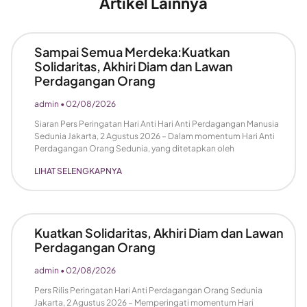
Artikel Lainnya
Sampai Semua Merdeka:Kuatkan
Solidaritas, Akhiri Diam dan Lawan
Perdagangan Orang
admin
02/08/2026
Siaran Pers Peringatan Hari Anti Hari Anti Perdagangan Manusia
Sedunia Jakarta, 2 Agustus 2026 – Dalam momentum Hari Anti
Perdagangan Orang Sedunia, yang ditetapkan oleh
LIHAT SELENGKAPNYA
Kuatkan Solidaritas, Akhiri Diam dan Lawan
Perdagangan Orang
admin
02/08/2026
Pers Rilis Peringatan Hari Anti Perdagangan Orang Sedunia
Jakarta, 2 Agustus 2026 – Memperingati momentum Hari