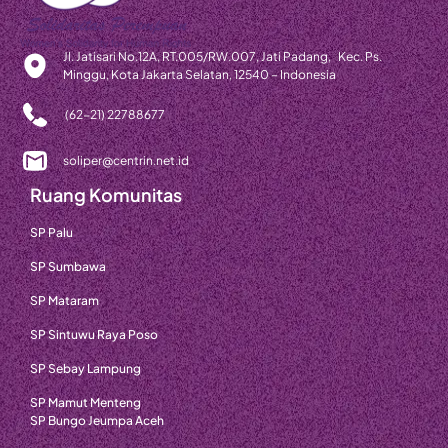
Jl. Jatisari No.12A, RT.005/RW.007, Jati Padang, Kec. Ps.
Minggu, Kota Jakarta Selatan, 12540 – Indonesia
(62-21) 22788677
soliper@centrin.net.id
Ruang Komunitas
SP Palu
SP Sumbawa
SP Mataram
SP Sintuwu Raya Poso
SP Sebay Lampung
SP Mamut Menteng
SP Bungo Jeumpa Aceh