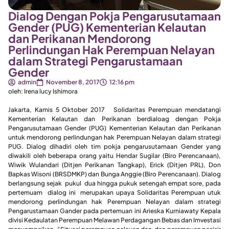
Dialog Dengan Pokja Pengarusutamaan
Gender (PUG) Kementerian Kelautan
dan Perikanan Mendorong
Perlindungan Hak Perempuan Nelayan
dalam Strategi Pengarustamaan
Gender
admin
November 8, 2017
12:16 pm
oleh: Irena lucy Ishimora
Jakarta, Kamis 5 Oktober 2017 Solidaritas Perempuan mendatangi
Kementerian Kelautan dan Perikanan berdialoag dengan Pokja
Pengarusutamaan Gender (PUG) Kementerian Kelautan dan Perikanan
untuk mendorong perlindungan hak Perempuan Nelayan dalam strategi
PUG. Dialog dihadiri oleh tim pokja pengarusutamaan Gender yang
diwakili oleh beberapa orang yaitu Hendar Sugilar (Biro Perencanaan),
Wiwik Wulandari (Ditjen Perikanan Tangkap), Erick (Ditjen PRL), Don
Bapkas Wisoni (BRSDMKP) dan Bunga Anggie (Biro Perencanaan). Dialog
berlangsung sejak pukul dua hingga pukuk setengah empat sore, pada
pertemuam dialog ini merupakan upaya Solidaritas Perempuan utuk
mendorong perlindungan hak Perempuan Nelayan dalam strategi
Pengarustamaan Gander pada pertemuan ini Arieska Kurniawaty Kepala
divisi Kedaulatan Perempuan Melawan Perdagangan Bebas dan Imvestasi