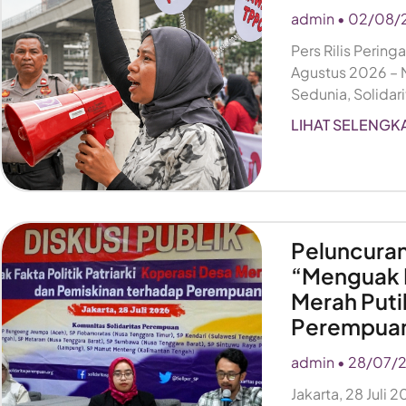
admin
02/08/
Pers Rilis Perin
Agustus 2026 –
Sedunia, Solida
LIHAT SELENGK
Peluncuran
“Menguak F
Merah Puti
Perempua
admin
28/07/
Jakarta, 28 Juli