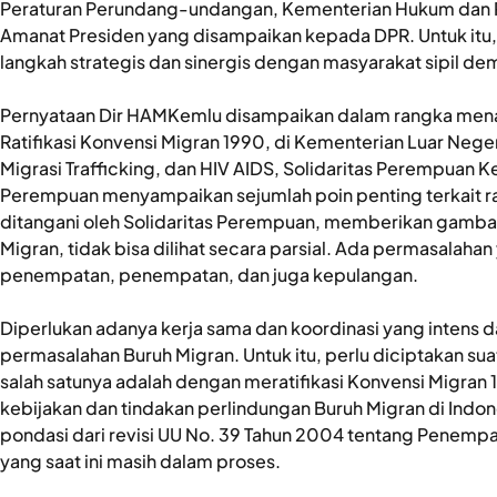
Peraturan Perundang-undangan, Kementerian Hukum dan Pe
Amanat Presiden yang disampaikan kepada DPR. Untuk itu, 
langkah strategis dan sinergis dengan masyarakat sipil dem
Pernyataan Dir HAMKemlu disampaikan dalam rangka menan
Ratifikasi Konvensi Migran 1990, di Kementerian Luar Neger
Migrasi Trafficking, dan HIV AIDS, Solidaritas Perempuan K
Perempuan menyampaikan sejumlah poin penting terkait rat
ditangani oleh Solidaritas Perempuan, memberikan gamba
Migran, tidak bisa dilihat secara parsial. Ada permasalaha
penempatan, penempatan, dan juga kepulangan.
Diperlukan adanya kerja sama dan koordinasi yang intens 
permasalahan Buruh Migran. Untuk itu, perlu diciptakan su
salah satunya adalah dengan meratifikasi Konvensi Migra
kebijakan dan tindakan perlindungan Buruh Migran di Indone
pondasi dari revisi UU No. 39 Tahun 2004 tentang Penempa
yang saat ini masih dalam proses.