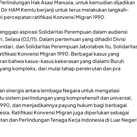
rlindungan Hak Asasi Manusia, untuk kemudian dijadikan
Dir HAM Kemlu berjanji untuk terus melakukan langkah-
i percepatan ratifikasi Konvensi Migran 1990.
ggapi aspirasi Solidaritas Perempuan dalam audiensi
i, Selasa (02/11). Dalam pertemuan yang dihadiri Divisi
endari, dan Solidaritas Perempuan Jabotabek itu, Solidarita
ifikasi Konvensi Migran 1990. Berbagai kasus yang
ran bahwa kasus-kasus kekerasan yang dialami Buruh
n yang kompleks, dari mulai tahap perekrutan dan pra
dan sinergis antara lembaga Negara untuk mengatasi
atu sistem perlindungan yang komprehensif dan universal,
n 1990, dan menjadikannya payung hukum bagi berbagai
sia. Ratifikasi Konvensi Migran juga diperlukan sebagai
tan dan Perlindungan Tenaga Kerja Indonesia di Luar Neger