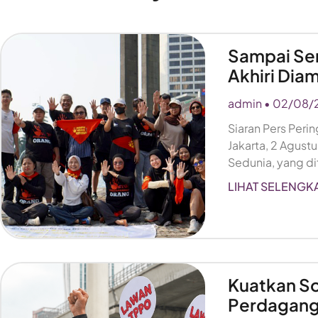
Sampai Se
Akhiri Di
admin
02/08/
Siaran Pers Peri
Jakarta, 2 Agus
Sedunia, yang di
LIHAT SELENGK
Kuatkan So
Perdagang