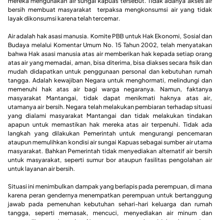
mereka mengunakan air sungai kapuas tersebut. Tidak adanya akses air
bersih membuat masyarakat terpaksa mengkonsumsi air yang tidak
layak dikonsumsi karena telah tercemar.
Air adalah hak asasi manusia. Komite PBB untuk Hak Ekonomi, Sosial dan
Budaya melalui Komentar Umum No. 15 Tahun 2002, telah menyatakan
bahwa Hak asasi manusia atas air memberikan hak kepada setiap orang
atas air yang memadai, aman, bisa diterima, bisa diakses secara fisik dan
mudah didapatkan untuk penggunaan personal dan kebutuhan rumah
tangga. Adalah kewajiban Negara untuk menghormati, melindungi dan
memenuhi hak atas air bagi warga negaranya. Namun, faktanya
masyarakat Mantangai, tidak dapat menikmati haknya atas air,
utamanya air bersih. Negara telah melakukan pembiaran terhadap situasi
yang dialami masyarakat Mantangai dan tidak melakukan tindakan
apapun untuk memastikan hak mereka atas air terpenuhi. Tidak ada
langkah yang dilakukan Pemerintah untuk mengurangi pencemaran
ataupun memulihkan kondisi air sungai Kapuas sebagai sumber air utama
masyarakat. Bahkan Pemerintah tidak menyediakan alternatif air bersih
untuk masyarakat, seperti sumur bor ataupun fasilitas pengolahan air
untuk layanan air bersih.
Situasi ini menimbulkan dampak yang berlapis pada perempuan, di mana
karena peran gendernya menempatkan perempuan untuk bertanggung
jawab pada pemenuhan kebutuhan sehari-hari keluarga dan rumah
tangga, seperti memasak, mencuci, menyediakan air minum dan