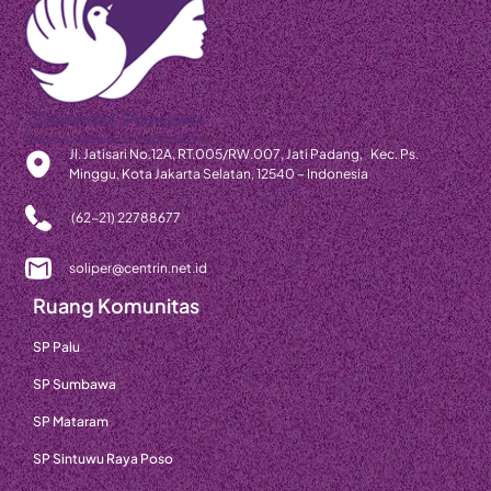
Jl. Jatisari No.12A, RT.005/RW.007, Jati Padang, Kec. Ps.
Minggu, Kota Jakarta Selatan, 12540 – Indonesia
(62-21) 22788677
soliper@centrin.net.id
Ruang Komunitas
SP Palu
SP Sumbawa
SP Mataram
SP Sintuwu Raya Poso