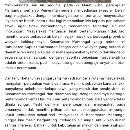
Memperingati Hari Air Sedunia, pada 22 Maret 2016, perempuan
Mantangai berharap Pemerintah segera menyediakan akses air bersih
bagi masyarakat dengan membangun sumur bor atau menyediakan
layanan air bersih, serta tidak lagi memberikan izin kepada perusahaan
sawit, agar tidak bertambahnya pencemaran terhadap air dan
lingkungan. Masyarakat Mantangai telah bertahun-tahun tidak lagi
memiliki akses terhadap air bersih, sejak masuknya berbagai proyek di
wilayah kehidupannya. Kecamatan Mantangai yang terletak di
Kabupaten Kapuas Kalimantan Tengah adalah wilayah yang berada di
daerah aliran sungai kapuas, di mana masyarakatnya hidup dan tinggal di
sepanjang aliran sungai, dengan mayoritas pekerjaan masyarakatnya
adalah petani karet, padi , nelayan sungai dan pengrajin anyaman rotan
khusus perempuan.
Dari tahun ketahun air sungai yang menjadi sumber air utama masyarakat,
mengalami perubahan warna dan rasa. Hal ini disebabkan karena makin
banyaknya pekebunan kelapa sawit yang masuk dan beraktivitas di
Kecamantan Mantangai dan ditambah lagi dengan hadirnya berbagai
pertambangan emas liar maupun pertambangan batu bara yang terletak
dihulu sungai. Meski demikian perempuan dan masyarakat pada
umumnya, tidak memiliki pilihan lain, selain menggunakan air sungai
untuk kebutuhan sehari-hari. Masyarakat di Kecamatan Mantangai
hingga kini masih bergantung terhadap air sungai untuk kebutuhan
sanitasi mereka, bahkan untuk kebutuhan air minum dan memasak pun