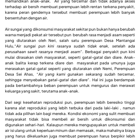
memandikan anak-anak. Air yang tercemar dan tidak adanya akses
terhadap air bersih membuat perempuan lebih rentan terkena penyakit,
karena peran gendernya tersebut membuat perempuan lebih banyak
bersentuhan dengan air.
Air sungai yang dikonsumsi masyarakat sekitar pun bukan hanya berubah
warna menjadi pekat air tersebut pun berubah rasa menjadi asam seperti
yang diutarakan oleh Neri, salah satu perempuan Desa Mantangai
Hulu,“
Air sungai pun kini rasanya sudah tidak enak, setelah ada
perusahaan sawit rasanya menjadi asam
”. Berbagai penyakit pun kini
mulai dirasakan oleh masyarakat, seperti gatal-gatal dan diare. Anak-
anak balita kerap terkena diare dan masyarakat pada umunya juga
merasakan gatal-gatal seperti yang diutarakan oleh Nemi, Perempuan
Desa Sei Ahas, “
Air yang kami gunakan sekarang sudah tercemar,
sehingga menyebakan gatal
–
gatal dan diare
”. Hal ini juga berdampak
pada bertambahnya beban perempuan untuk mengurus dan merawat
keluarga yang sakit, terutama anak-anak.
Dari segi kesehatan reproduksi pun, perempuan lebih beresiko tinggi
karena alat reproduksi yang lebih terbuka dari pada laki-laki , namun
tidak ada pilihan lain bagi mereka. Kondisi ekonomi yang sulit membuat
masyarakat tidak bisa membeli air bersih untuk dikonsumsi dan
digunakan sehari-hari. Kalaupun mereka mengupayakan untuk membeli
air isi ulang untuk keperluan minum dan memasak, maka mahalnya biaya
yang harus dikeluarkan juga membuat perempuan harus berpikir lebih