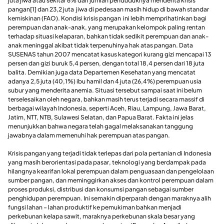
juta jiwa atau sekitar 6% dari jumlah penduduknya menderita krisis
pangan[1] dan 23,2 juta jiwa di pedesaan masih hidup di bawah standar
kemiskinan (FAO). Kondisi krisis pangan ini lebih memprihatinkan bagi
perempuan dan anak-anak, yang merupakan kelompok paling rentan
terhadap situasi kelaparan, bahkan tidak sedikit perempuan dan anak-
anak meninggal akibat tidak terpenuhinya hak atas pangan. Data
SUSENAS tahun 2007 mencatat kasus kategori kurang gizi mencapai 13
persen dan gizi buruk 5,4 persen, dengan total 18,4 persen dari 18 juta
balita. Demikian juga data Departemen Kesehatan yang mencatat
adanya 2,5 juta (40,1%) ibu hamil dan 4 juta (26,4%) perempuan usia
subur yang menderita anemia. Situasi tersebut sampai saat ini belum
terselesaikan oleh negara, bahkan masih terus terjadi secara massif di
berbagai wilayah Indonesia, seperti Aceh, Riau, Lampung, Jawa Barat,
Jatim, NTT, NTB, Sulawesi Selatan, dan Papua Barat. Fakta ini jelas
menunjukkan bahwa negara telah gagal melaksanakan tanggung
jawabnya dalam memenuhi hak perempuan atas pangan.
Krisis pangan yang terjadi tidak terlepas dari pola pertanian di Indonesia
yang masih berorientasi pada pasar, teknologi yang berdampak pada
hilangnya kearifan lokal perempuan dalam penguasaan dan pengelolaan
sumber pangan, dan meminggirkan akses dan kontrol perempuan dalam
proses produksi, distribusi dan konsumsi pangan sebagai sumber
penghidupan perempuan. Ini semakin diperparah dengan maraknya alih
fungsi lahan – lahan produktif ke pemukiman bahkan menjadi
perkebunan kelapa sawit, maraknya perkebunan skala besar yang