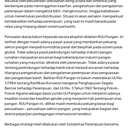
dikuasai oleh perusahaan-perusahan asing (Eropa dan Amerika) yang
berdampak pada meminggirkan kearifan, pengetahuan dan pengalaman
perempuan dalam mengelola bibit, mengkonsumsi, hingga kebebasan
untuk menentukan pendistribusian. Situasi ini akan semakin memperkuat
ketidakadilan terhadap perempuan, yang saat ini masih berada pada
relasi yang timpang dalam sistem partiarkhi.
Persoalan diatas belum terjawab secara eksplisit didalam RUU Pangan. Ini
terlihat dengan masih adanya pasal-pasal yang memberikan peluang
sektor pangan menjadi komoditas pasar dan berpihak pada sistem pasar
global. Tidak adanya pasal perlindungan terhadap industri pangan
rumahan merupakan ancaman bagi keberlanjutan industri pangan
rumahan yang mayoritas dikelola oleh perempuan. Tidak adanya pasal
tentang perlindungan terhadap benih lokal menjadi ancaman terhadap
hilangnya pengetahuan dan pengalaman perempuan atas penguasaan
dan pengelolaan benih. Bahkan RUU Pangan ini belum meletakkan UU No.
7/1984 tentang Ratifikasi Konvensi mengenai Penghapusan Segala
Bentuk terhadap Perempuan, dan UU No. 5 Tahun 1960 Tentang Pokok-
Pokok Agraria sebagai dasar yuridis UU Pangan untuk menjamin adanya
keadilan sosial dan keadilan gender yang menjamin hak perempuan atas
pangan. RUU Pangan ini, dilihat masih membuka peluang besar bagi
perusahaan – perusahaan sektor pangan, yang merupakan bagian dari
skema perjanjian perdagangan internasional tersebut.
Berbagai strategi telah dilakukan oleh Solidaritas Perempuan bersama