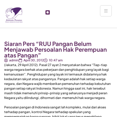
Siaran Pers “RUU Pangan Belum
Menjawab Persoalan Hak Perempuan
atas Pangan”
admin
April 30, 2012
10:47 am
(Jakarta, 29 April 2012). Pasal 27 ayat 2 menyatakan bahwa “Tiap-tiap
warga negara berhak atas pekerjaan dan penghidupan yang layak bagi
kemanusiaan”. Penghidupan yang layak ini termasuk didalamnya hak
kedaulatan rakyat atas pangannya. Pangan adalah hak setiap warga
negara, dan Negara wajib memberikan pemenuhan terhadap kebutuhan
pangan setiap rakyat Indonesia. Namun hingga saat ini, hak tersebut
masih tidak memenuhi prinsip-prinsip yang seharusnya menjadi peran
Negara yaitu dilindungi, dihormati dan memenuhi hak warga negara.
Persoalan pangan di Indonesia sangat lah kompleks, mulai dari akses
terhadap pangan, kontrol Negara terhadap spekulan yang
mempermainkan harga pangan, bibit lokal yang terus menghilang,