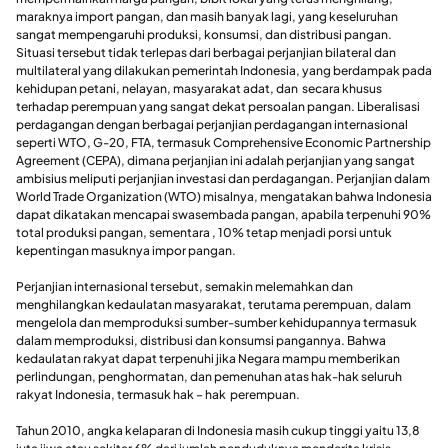
maraknya import pangan, dan masih banyak lagi, yang keseluruhan
sangat mempengaruhi produksi, konsumsi, dan distribusi pangan.
Situasi tersebut tidak terlepas dari berbagai perjanjian bilateral dan
multilateral yang dilakukan pemerintah Indonesia, yang berdampak pada
kehidupan petani, nelayan, masyarakat adat, dan secara khusus
terhadap perempuan yang sangat dekat persoalan pangan. Liberalisasi
perdagangan dengan berbagai perjanjian perdagangan internasional
seperti WTO, G-20, FTA, termasuk Comprehensive Economic Partnership
Agreement (CEPA), dimana perjanjian ini adalah perjanjian yang sangat
ambisius meliputi perjanjian investasi dan perdagangan. Perjanjian dalam
World Trade Organization (WTO) misalnya, mengatakan bahwa Indonesia
dapat dikatakan mencapai swasembada pangan, apabila terpenuhi 90%
total produksi pangan, sementara , 10% tetap menjadi porsi untuk
kepentingan masuknya impor pangan.
Perjanjian internasional tersebut, semakin melemahkan dan
menghilangkan kedaulatan masyarakat, terutama perempuan, dalam
mengelola dan memproduksi sumber-sumber kehidupannya termasuk
dalam memproduksi, distribusi dan konsumsi pangannya. Bahwa
kedaulatan rakyat dapat terpenuhi jika Negara mampu memberikan
perlindungan, penghormatan, dan pemenuhan atas hak-hak seluruh
rakyat Indonesia, termasuk hak – hak perempuan.
Tahun 2010, angka kelaparan di Indonesia masih cukup tinggi yaitu 13,8