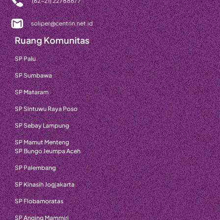
(62-21) 22788677
soliper@centrin.net.id
Ruang Komunitas
SP Palu
SP Sumbawa
SP Mataram
SP Sintuwu Raya Poso
SP Sebay Lampung
SP Mamut Menteng
SP Bungo Jeumpa Aceh
SP Palembang
SP Kinasih Jogjakarta
SP Flobamoratas
SP Anging Mammiri