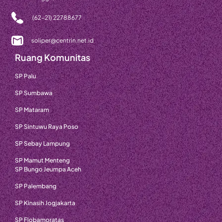
(62-21) 22788677
soliper@centrin.net.id
Ruang Komunitas
SP Palu
SP Sumbawa
SP Mataram
SP Sintuwu Raya Poso
SP Sebay Lampung
SP Mamut Menteng
SP Bungo Jeumpa Aceh
SP Palembang
SP Kinasih Jogjakarta
SP Flobamoratas