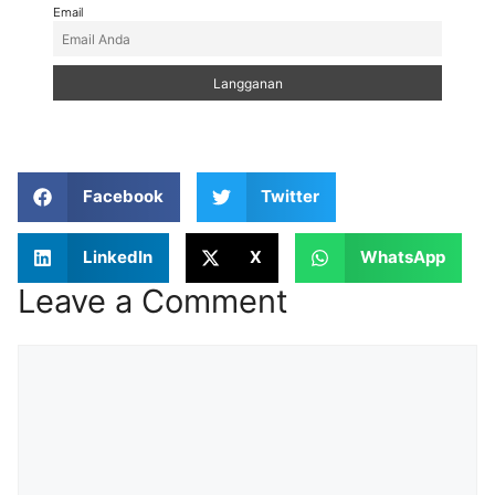
Email
Facebook
Twitter
LinkedIn
X
WhatsApp
Leave a Comment