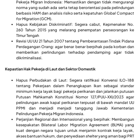
Pekerja Migran Indonesia: Memastikan dengan tidak mengurangi
norma yang sudah ada serta tetap berorientasi pada pelindungan
berbasis HAM dan analisis risiko serta kepatuhan
Global Compact
for Migration
(GCM).
Hapus Kebijakan Diskriminatif: Segera cabut, Kepmenaker No.
260 Tahun 2015 yang melarang penempatan perseorangan ke
TImur Tengah
Revisi UU UU 21 Tahun 2007 tentang Pemberantasan Tindak Pidana
Perdagangan Orang: agar benar benar berpihak pada korban dan
memberikan perlindungan terhadap pendamping agar tidak
dikriminalisasi.
Kepastian Hak Pekerja di Laut dan Sektor Domestik
Hapus Perbudakan di Laut: Segera ratifikasi Konvensi ILO-188
tentang Pekerjaan dalam Penangkapan Ikan sebagai standar
minimum kerja layak bagi pekerja perikanan dan jalankan putusan
Putusan Mahkamah Konstitusi Nomor 127/PUU-XXI/2023 agar
pelindungan awak kapal perikanan terpusat di bawah mandat UU
PPMI dan menjadi menjadi tanggung Jawab Kementerian
Pelindungan Pekerja Migran Indonesia.
Perjanjian Regional dan Internasional yang berpihak: Membangun
kesepakatan Bilateral Labor Migration Agreement (BLMA) yang
kuat dengan negara tujuan untuk menjamin kontrak kerja layak,
akses bantuan hukum, dan penyediaan
shelter
yang aman bagi PRT