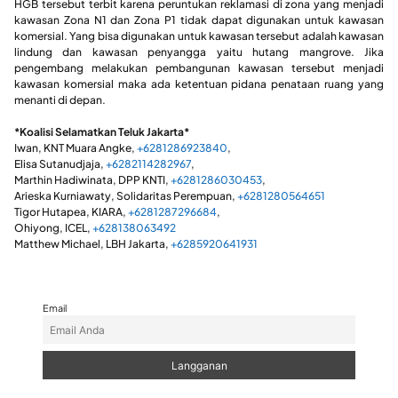
HGB tersebut terbit karena peruntukan reklamasi di zona yang menjadi
kawasan Zona N1 dan Zona P1 tidak dapat digunakan untuk kawasan
komersial. Yang bisa digunakan untuk kawasan tersebut adalah kawasan
lindung dan kawasan penyangga yaitu hutang mangrove. Jika
pengembang melakukan pembangunan kawasan tersebut menjadi
kawasan komersial maka ada ketentuan pidana penataan ruang yang
menanti di depan.
*Koalisi Selamatkan Teluk Jakarta*
Iwan, KNT Muara Angke,
+6281286923840
,
Elisa Sutanudjaja,
+6282114282967
,
Marthin Hadiwinata, DPP KNTI,
+6281286030453
,
Arieska Kurniawaty, Solidaritas Perempuan,
+6281280564651
Tigor Hutapea, KIARA,
+6281287296684
,
Ohiyong, ICEL,
+628138063492
Matthew Michael, LBH Jakarta,
+6285920641931
Email