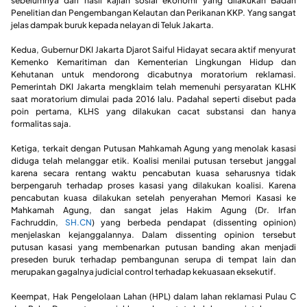
sebelumnya dari hasil kajian sosial ekonomi yang dilakukan Badan
Penelitian dan Pengembangan Kelautan dan Perikanan KKP. Yang sangat
jelas dampak buruk kepada nelayan di Teluk Jakarta.
Kedua, Gubernur DKI Jakarta Djarot Saiful Hidayat secara aktif menyurat
Kemenko Kemaritiman dan Kementerian Lingkungan Hidup dan
Kehutanan untuk mendorong dicabutnya moratorium reklamasi.
Pemerintah DKI Jakarta mengklaim telah memenuhi persyaratan KLHK
saat moratorium dimulai pada 2016 lalu. Padahal seperti disebut pada
poin pertama, KLHS yang dilakukan cacat substansi dan hanya
formalitas saja.
Ketiga, terkait dengan Putusan Mahkamah Agung yang menolak kasasi
diduga telah melanggar etik. Koalisi menilai putusan tersebut janggal
karena secara rentang waktu pencabutan kuasa seharusnya tidak
berpengaruh terhadap proses kasasi yang dilakukan koalisi. Karena
pencabutan kuasa dilakukan setelah penyerahan Memori Kasasi ke
Mahkamah Agung, dan sangat jelas Hakim Agung (Dr. Irfan
Fachruddin,
SH.CN
) yang berbeda pendapat (dissenting opinion)
menjelaskan kejanggalannya. Dalam dissenting opinion tersebut
putusan kasasi yang membenarkan putusan banding akan menjadi
preseden buruk terhadap pembangunan serupa di tempat lain dan
merupakan gagalnya judicial control terhadap kekuasaan eksekutif.
Keempat, Hak Pengelolaan Lahan (HPL) dalam lahan reklamasi Pulau C