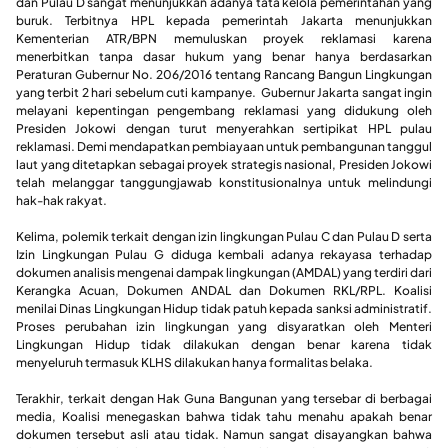
dan Pulau D sangat menunjukkan adanya tata kelola pemerintahan yang
buruk. Terbitnya HPL kepada pemerintah Jakarta menunjukkan
Kementerian ATR/BPN memuluskan proyek reklamasi karena
menerbitkan tanpa dasar hukum yang benar hanya berdasarkan
Peraturan Gubernur No. 206/2016 tentang Rancang Bangun Lingkungan
yang terbit 2 hari sebelum cuti kampanye. Gubernur Jakarta sangat ingin
melayani kepentingan pengembang reklamasi yang didukung oleh
Presiden Jokowi dengan turut menyerahkan sertipikat HPL pulau
reklamasi. Demi mendapatkan pembiayaan untuk pembangunan tanggul
laut yang ditetapkan sebagai proyek strategis nasional, Presiden Jokowi
telah melanggar tanggungjawab konstitusionalnya untuk melindungi
hak-hak rakyat.
Kelima, polemik terkait dengan izin lingkungan Pulau C dan Pulau D serta
Izin Lingkungan Pulau G diduga kembali adanya rekayasa terhadap
dokumen analisis mengenai dampak lingkungan (AMDAL) yang terdiri dari
Kerangka Acuan, Dokumen ANDAL dan Dokumen RKL/RPL. Koalisi
menilai Dinas Lingkungan Hidup tidak patuh kepada sanksi administratif.
Proses perubahan izin lingkungan yang disyaratkan oleh Menteri
Lingkungan Hidup tidak dilakukan dengan benar karena tidak
menyeluruh termasuk KLHS dilakukan hanya formalitas belaka.
Terakhir, terkait dengan Hak Guna Bangunan yang tersebar di berbagai
media, Koalisi menegaskan bahwa tidak tahu menahu apakah benar
dokumen tersebut asli atau tidak. Namun sangat disayangkan bahwa