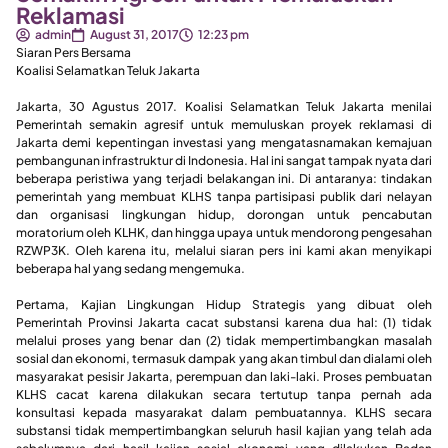
Reklamasi
admin
August 31, 2017
12:23 pm
Siaran Pers Bersama
Koalisi Selamatkan Teluk Jakarta
Jakarta, 30 Agustus 2017. Koalisi Selamatkan Teluk Jakarta menilai
Pemerintah semakin agresif untuk memuluskan proyek reklamasi di
Jakarta demi kepentingan investasi yang mengatasnamakan kemajuan
pembangunan infrastruktur di Indonesia. Hal ini sangat tampak nyata dari
beberapa peristiwa yang terjadi belakangan ini. Di antaranya: tindakan
pemerintah yang membuat KLHS tanpa partisipasi publik dari nelayan
dan organisasi lingkungan hidup, dorongan untuk pencabutan
moratorium oleh KLHK, dan hingga upaya untuk mendorong pengesahan
RZWP3K. Oleh karena itu, melalui siaran pers ini kami akan menyikapi
beberapa hal yang sedang mengemuka.
Pertama, Kajian Lingkungan Hidup Strategis yang dibuat oleh
Pemerintah Provinsi Jakarta cacat substansi karena dua hal: (1) tidak
melalui proses yang benar dan (2) tidak mempertimbangkan masalah
sosial dan ekonomi, termasuk dampak yang akan timbul dan dialami oleh
masyarakat pesisir Jakarta, perempuan dan laki-laki. Proses pembuatan
KLHS cacat karena dilakukan secara tertutup tanpa pernah ada
konsultasi kepada masyarakat dalam pembuatannya. KLHS secara
substansi tidak mempertimbangkan seluruh hasil kajian yang telah ada