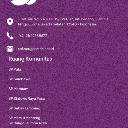
Jl. Jatisari No.12A, RT.005/RW.007, Jati Padang, Kec. Ps.
Minggu, Kota Jakarta Selatan, 12540 – Indonesia
(62-21) 22788677
soliper@centrin.net.id
Ruang Komunitas
SP Palu
SP Sumbawa
SP Mataram
SP Sintuwu Raya Poso
SP Sebay Lampung
SP Mamut Menteng
SP Bungo Jeumpa Aceh