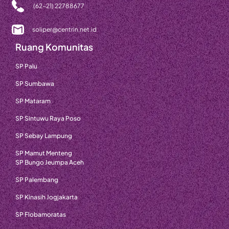
(62-21) 22788677
soliper@centrin.net.id
Ruang Komunitas
SP Palu
SP Sumbawa
SP Mataram
SP Sintuwu Raya Poso
SP Sebay Lampung
SP Mamut Menteng
SP Bungo Jeumpa Aceh
SP Palembang
SP Kinasih Jogjakarta
SP Flobamoratas