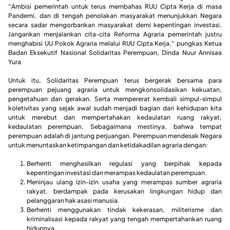
“Ambisi pemerintah untuk terus membahas RUU Cipta Kerja di masa
Pandemi, dan di tengah penolakan masyarakat menunjukkan Negara
secara sadar mengorbankan masyarakat demi kepentingan investasi.
Jangankan menjalankan cita-cita Reforma Agraria pemerintah justru
menghabisi UU Pokok Agraria melalui RUU Cipta Kerja,” pungkas Ketua
Badan Eksekutif Nasional Solidaritas Perempuan, Dinda Nuur Annisaa
Yura
Untuk itu, Solidaritas Perempuan terus bergerak bersama para
perempuan pejuang agraria untuk mengkonsolidasikan kekuatan,
pengetahuan dan gerakan. Serta mempererat kembali simpul-simpul
koletivitas yang sejak awal sudah menjadi bagian dari kehidupan kita
untuk merebut dan mempertahakan kedaulatan ruang rakyat,
kedaulatan perempuan. Sebagaimana mestinya, bahwa tempat
perempuan adalah di jantung perjuangan. Perempuan mendesak Negara
untuk menuntaskan ketimpangan dan ketidakadilan agraria dengan:
Berhenti menghasilkan regulasi yang berpihak kepada
kepentingan investasi dan merampas kedaulatan perempuan.
Meninjau ulang izin-izin usaha yang merampas sumber agraria
rakyat, berdampak pada kerusakan lingkungan hidup dan
pelanggaran hak asasi manusia.
Berhenti menggunakan tindak kekerasan, militerisme dan
kriminalisasi kepada rakyat yang tengah mempertahankan ruang
hidupnya.