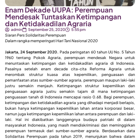
Enam Dekade UUPA: Perempuan
Mendesak Tuntaskan Ketimpangan
dan Ketidakadilan Agraria
admin
September 25, 2020
5:55 pm
Siaran Pers Solidaritas Perempuan
Dalam rangka memperingati Hari Tani Nasional 2020
Jakarta, 24 September 2020.
Pada peringatan 60 tahun UU No. 5 Tahun
1960 tentang Pokok Agraria, perempuan mendesak Negara untuk
menuntaskan ketimpangan dan ketidakadilan agraria di Indonesia.
Pasalnya setelah enam decade cita-cita Reforma Agraria untuk
merombak struktur kuasa atas kepemilikan, penguasaan dan
pemanfaatan atas sumber-sumber agraria, perempuan maupun laki-laki
justru semakin menjauh. Ketimpangan struktur kepemilikan dan
penguasaan agraria justru semakin tajam di mana ketimpangan
penguasaan tanah di Indonesia mencapai rasio 0.68. Bagi perempuan,
ketimpangan dan ketidakadilan agraria yang dihadapi menjadi berlapis,
bukan hanya ketimpangan kepemilikan lahan antara korporasi besar,
namun juga ketimpangan kepemilikan lahan antara perempuan dan laki-
laki. Hal ini diakibatkan langgengnya budaya patriaki di dalam
masyarakat Indonesia, yang masih mendiskriminasi dan meminggirkan
perempuan termasuk dari sumber-sumber agraria. Berdasarkan data
Solidaritas Perempuan pada tahun 2019, menunjukan bahwa dalam