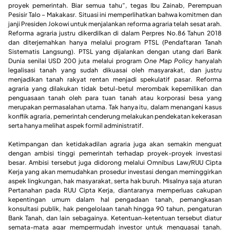
proyek pemerintah. Biar semua tahu”, tegas Ibu Zainab, Perempuan
Pesisir Talo – Makakasr
.
Situasi ini memperlihatkan bahwa komitmen dan
janji Presiden Jokowi untuk menjalankan reforma agraria telah sesat arah.
Reforma agraria justru dikerdilkan di dalam Perpres No.86 Tahun 2018
dan diterjemahkan hanya melalui program PTSL (Pendaftaran Tanah
Sistematis Langsung). PTSL yang dijalankan dengan utang dari Bank
Dunia senilai USD 200 juta melalui program
One Map Policy
hanyalah
legalisasi tanah yang sudah dikuasai oleh masyarakat, dan justru
menjadikan tanah rakyat rentan menjadi spekulatif pasar. Reforma
agraria yang dilakukan tidak betul-betul merombak kepemilikan dan
penguasaan tanah oleh para tuan tanah atau korporasi besa yang
merupakan permasalahan utama. Tak hanya itu, dalam menangani kasus
konflik agraria, pemerintah cenderung melakukan pendekatan kekerasan
serta hanya melihat aspek formil administratif.
Ketimpangan dan ketidakadilan agraria juga akan semakin menguat
dengan ambisi tinggi pemerintah terhadap proyek-proyek investasi
besar. Ambisi tersebut juga didorong melalui Omnibus Law/RUU Cipta
Kerja yang akan memudahkan prosedur investasi dengan meminggirkan
aspek lingkungan, hak masyarakat, serta hak buruh. Misalnya saja aturan
Pertanahan pada RUU Cipta Kerja, diantaranya memperluas cakupan
kepentingan umum dalam hal pengadaan tanah, pemangkasan
konsultasi publik, hak pengelolaan tanah hingga 90 tahun, pengaturan
Bank Tanah, dan lain sebagainya. Ketentuan-ketentuan tersebut diatur
semata-mata agar mempermudah investor untuk menguasai tanah.