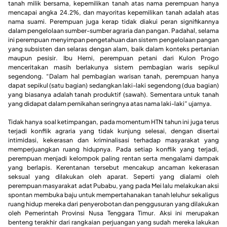
tanah milik bersama, kepemilikan tanah atas nama perempuan hanya
mencapai angka 24.2%, dan mayoritas kepemilikan tanah adalah atas
nama suami. Perempuan juga kerap tidak diakui peran signifikannya
dalam pengelolaan sumber-sumber agraria dan pangan. Padahal, selama
ini perempuan menyimpan pengetahuan dan sistem pengelolaan pangan
yang subsisten dan selaras dengan alam, baik dalam konteks pertanian
maupun pesisir. Ibu Herni, perempuan petani dari Kulon Progo
menceritakan masih berlakunya sistem pembagian waris sepikul
segendong. “Dalam hal pembagian warisan tanah, perempuan hanya
dapat sepikul (satu bagian) sedangkan laki-laki segendong (dua bagian)
yang biasanya adalah tanah produktif (sawah). Sementara untuk tanah
yang didapat dalam pernikahan seringnya atas nama laki-laki” ujarnya.
Tidak hanya soal ketimpangan, pada momentum HTN tahun ini juga terus
terjadi konflik agraria yang tidak kunjung selesai, dengan disertai
intimidasi, kekerasan dan kriminalisasi terhadap masyarakat yang
memperjuangkan ruang hidupnya. Pada setiap konflik yang terjadi,
perempuan menjadi kelompok paling rentan serta mengalami dampak
yang berlapis. Kerentanan tersebut mencakup ancaman kekerasan
seksual yang dilakukan oleh aparat. Seperti yang dialami oleh
perempuan masyarakat adat Pubabu, yang pada Mei lalu melakukan aksi
spontan membuka baju untuk mempertahanakan tanah leluhur sekaligus
ruang hidup mereka dari penyerobotan dan penggusuran yang dilakukan
oleh Pemerintah Provinsi Nusa Tenggara Timur. Aksi ini merupakan
benteng terakhir dari rangkaian perjuangan yang sudah mereka lakukan