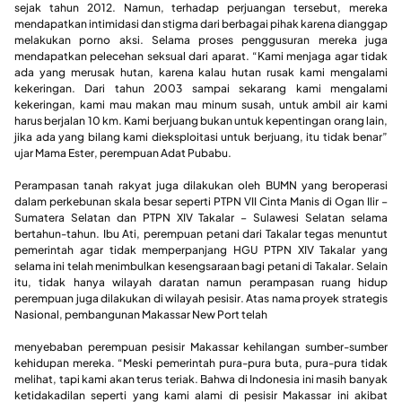
sejak tahun 2012. Namun, terhadap perjuangan tersebut, mereka
mendapatkan intimidasi dan stigma dari berbagai pihak karena dianggap
melakukan porno aksi. Selama proses penggusuran mereka juga
mendapatkan pelecehan seksual dari aparat. “Kami menjaga agar tidak
ada yang merusak hutan, karena kalau hutan rusak kami mengalami
kekeringan. Dari tahun 2003 sampai sekarang kami mengalami
kekeringan, kami mau makan mau minum susah, untuk ambil air kami
harus berjalan 10 km. Kami berjuang bukan untuk kepentingan orang lain,
jika ada yang bilang kami dieksploitasi untuk berjuang, itu tidak benar”
ujar Mama Ester, perempuan Adat Pubabu.
Perampasan tanah rakyat juga dilakukan oleh BUMN yang beroperasi
dalam perkebunan skala besar seperti PTPN VII Cinta Manis di Ogan Ilir –
Sumatera Selatan dan PTPN XIV Takalar – Sulawesi Selatan selama
bertahun-tahun. Ibu Ati, perempuan petani dari Takalar tegas menuntut
pemerintah agar tidak memperpanjang HGU PTPN XIV Takalar yang
selama ini telah menimbulkan kesengsaraan bagi petani di Takalar. Selain
itu, tidak hanya wilayah daratan namun perampasan ruang hidup
perempuan juga dilakukan di wilayah pesisir. Atas nama proyek strategis
Nasional, pembangunan Makassar New Port telah
menyebaban perempuan pesisir Makassar kehilangan sumber-sumber
kehidupan mereka. “Meski pemerintah pura-pura buta, pura-pura tidak
melihat, tapi kami akan terus teriak. Bahwa di Indonesia ini masih banyak
ketidakadilan seperti yang kami alami di pesisir Makassar ini akibat