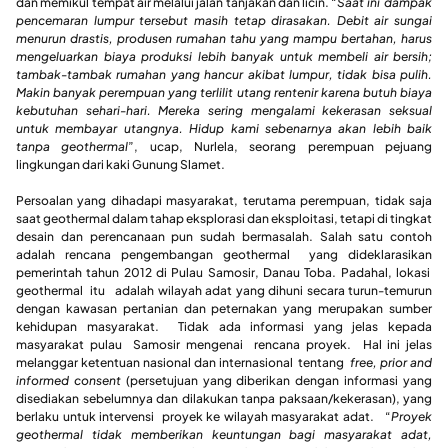
dan memikul tempat air melalui jalan tanjakan dan licin. “
Saat ini dampak
pencemaran lumpur tersebut masih tetap dirasakan. Debit air sungai
menurun drastis, produsen rumahan tahu yang mampu bertahan, harus
mengeluarkan biaya produksi lebih banyak untuk membeli air bersih;
tambak-tambak rumahan yang hancur akibat lumpur, tidak bisa pulih.
Makin banyak perempuan yang terlilit utang rentenir karena butuh biaya
kebutuhan sehari-hari. Mereka sering mengalami kekerasan seksual
untuk membayar utangnya. Hidup kami sebenarnya akan lebih baik
tanpa geothermal
”, ucap, Nurlela, seorang perempuan pejuang
lingkungan dari kaki Gunung Slamet.
Persoalan yang dihadapi masyarakat, terutama perempuan, tidak saja
saat geothermal dalam tahap eksplorasi dan eksploitasi, tetapi di tingkat
desain dan perencanaan pun sudah bermasalah. Salah satu contoh
adalah rencana pengembangan geothermal yang dideklarasikan
pemerintah tahun 2012 di Pulau Samosir, Danau Toba. Padahal, lokasi
geothermal itu adalah wilayah adat yang dihuni secara turun-temurun
dengan kawasan pertanian dan peternakan yang merupakan sumber
kehidupan masyarakat. Tidak ada informasi yang jelas kepada
masyarakat pulau Samosir mengenai rencana proyek. Hal ini jelas
melanggar ketentuan nasional dan internasional tentang
free, prior and
informed consent
(persetujuan yang diberikan dengan informasi yang
disediakan sebelumnya dan dilakukan tanpa paksaan/kekerasan), yang
berlaku untuk intervensi proyek ke wilayah masyarakat adat. “
Proyek
geothermal tidak memberikan keuntungan bagi masyarakat adat,