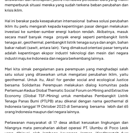
memperburuk situasi mereka yang sudah terkena beban perubahan dan
krisis iklim.
Hal ini berakar pada kesepakatan internasional bahwa solusi perubahan
iklim itu perlu mengarah kepada kepentingan pasar dengan melakukan
investasi ke sumber-sumber energi karbon rendah. ​​Akibatnya, masuk
secara masif banyak mega proyek energi seperti pembangkit listrik
tenaga air, geothermal, pembangkit listrik tenaga surya dan angin, bahan
bakar nabati (sawit, antara lain). Yang dimaksud orientasi pasar ternyata
adalah kepentingan ekspor industri teknologi dan mesin dari negara
industri maju ke Indonesia dan negara berkembang lainnya.
Mari kita simak pengalaman para perempuan yang menghadapi salah
satu solusi yang ditawarkan untuk mengatasi perubahan iklim, yaitu
geothermal. Untuk itu, Aksi! for gender social and ecological Justice
bersama Solidaritas Perempuan melakukan dialog komunitas pada
Pertemuan Kedua Global Thematic Social Forum on Mining and Extractive
Economy (Global TSF-Mining) untuk membahas Pembangkit Listrik
Tenaga Panas Bumi (PTLPB) atau dikenal dengan nama geothermal di
Indonesia tanggal 19 Oktober 2023 di Semarang bersama lebih dari 65
orang Indonesia maupun dari negara lainnya.
Perlawanan masyarakat di 17 desa akibat kerusakan lingkungan dan
hilangnya mata pencaharian akibat operasi PT. Ulumbu di Poco Leok