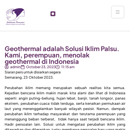
Geothermal adalah Solusi Iklim Palsu.
Kami, perempuan, menolak
geothermal di Indonesia
admin
October 23, 2023
11:15 am
Siaran pers untuk disiarkan segera
Semarang, 23 Oktober 2023.
Perubahan iklim memang merupakan sebuah realitas kita semua.
Kejadian bencana iklim makin marak kita alami dan lihat di Indonesia
seperti: angin puting-beliung, hujan lebat, banjir, tanah longsor, panas
ekstrem, perubahan cuaca tidak terduga, serta kenaikan permukaan air
laut yang menenggelamkan banyak wilayah pesisir. Namun, dampak
perubahan iklim terhadap masyarakat dan terutama perempuan yang
menanggung beban terberat, tidak hanya saat terjadi bencana iklim.
Hadir persoalan lain. Solusi untuk mengatasi perubahan iklim yang
ditawarkan dan diterapkan, justru membawa persoalan baru yang makin