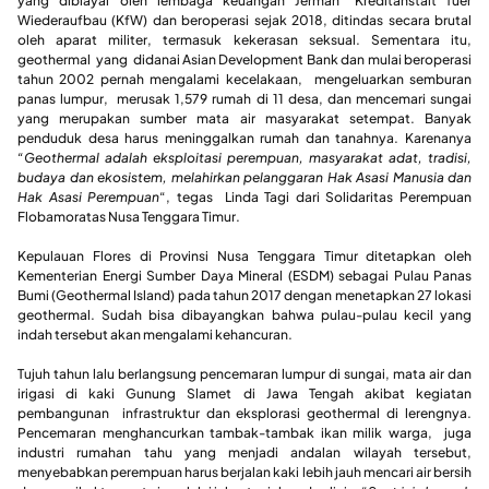
yang dibiayai oleh lembaga keuangan Jerman ‘Kreditanstalt fuer
Wiederaufbau (KfW) dan beroperasi sejak 2018, ditindas secara brutal
oleh aparat militer, termasuk kekerasan seksual. Sementara itu,
geothermal yang didanai Asian Development Bank dan mulai beroperasi
tahun 2002 pernah mengalami kecelakaan, mengeluarkan semburan
panas lumpur, merusak 1,579 rumah di 11 desa, dan mencemari sungai
yang merupakan sumber mata air masyarakat setempat. Banyak
penduduk desa harus meninggalkan rumah dan tanahnya. Karenanya
“Geothermal adalah eksploitasi perempuan, masyarakat adat, tradisi,
budaya dan ekosistem, melahirkan pelanggaran Hak Asasi Manusia dan
Hak Asasi Perempuan
“, tegas Linda Tagi dari Solidaritas Perempuan
Flobamoratas Nusa Tenggara Timur.
Kepulauan Flores di Provinsi Nusa Tenggara Timur ditetapkan oleh
Kementerian Energi Sumber Daya Mineral (ESDM) sebagai Pulau Panas
Bumi (Geothermal Island) pada tahun 2017 dengan menetapkan 27 lokasi
geothermal. Sudah bisa dibayangkan bahwa pulau-pulau kecil yang
indah tersebut akan mengalami kehancuran.
Tujuh tahun lalu berlangsung pencemaran lumpur di sungai, mata air dan
irigasi di kaki Gunung Slamet di Jawa Tengah akibat kegiatan
pembangunan infrastruktur dan eksplorasi geothermal di lerengnya.
Pencemaran menghancurkan tambak-tambak ikan milik warga, juga
industri rumahan tahu yang menjadi andalan wilayah tersebut,
menyebabkan perempuan harus berjalan kaki lebih jauh mencari air bersih