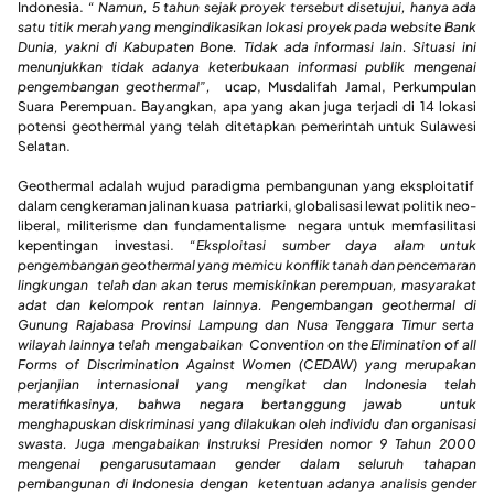
Indonesia.
“ Namun, 5 tahun sejak proyek tersebut disetujui, hanya ada
satu titik merah yang mengindikasikan lokasi proyek pada website Bank
Dunia, yakni di Kabupaten Bone. Tidak ada informasi lain. Situasi ini
menunjukkan tidak adanya keterbukaan informasi publik mengenai
pengembangan geothermal”,
ucap, Musdalifah Jamal, Perkumpulan
Suara Perempuan. Bayangkan, apa yang akan juga terjadi di 14 lokasi
potensi geothermal yang telah ditetapkan pemerintah untuk Sulawesi
Selatan.
Geothermal adalah wujud paradigma pembangunan yang eksploitatif
dalam cengkeraman jalinan kuasa patriarki, globalisasi lewat politik neo-
liberal, militerisme dan fundamentalisme negara untuk memfasilitasi
kepentingan investasi.
“Eksploitasi sumber daya alam untuk
pengembangan geothermal yang memicu konflik tanah dan pencemaran
lingkungan telah dan akan terus memiskinkan perempuan, masyarakat
adat dan kelompok rentan lainnya. Pengembangan geothermal di
Gunung Rajabasa Provinsi Lampung dan Nusa Tenggara Timur serta
wilayah lainnya telah mengabaikan Convention on the Elimination of all
Forms of Discrimination Against Women (CEDAW) yang merupakan
perjanjian internasional yang mengikat dan Indonesia telah
meratifikasinya, bahwa negara bertanggung jawab untuk
menghapuskan diskriminasi yang dilakukan oleh individu dan organisasi
swasta. Juga mengabaikan Instruksi Presiden nomor 9 Tahun 2000
mengenai pengarusutamaan gender dalam seluruh tahapan
pembangunan di Indonesia dengan ketentuan adanya analisis gender