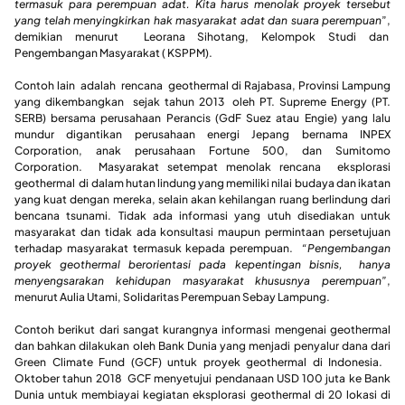
termasuk para perempuan adat. Kita harus menolak proyek tersebut
yang telah menyingkirkan hak masyarakat adat dan suara perempuan
”,
demikian menurut Leorana Sihotang, Kelompok Studi dan
Pengembangan Masyarakat ( KSPPM).
Contoh lain adalah rencana geothermal di Rajabasa, Provinsi Lampung
yang dikembangkan sejak tahun 2013 oleh PT. Supreme Energy (PT.
SERB) bersama perusahaan Perancis (GdF Suez atau Engie) yang lalu
mundur digantikan perusahaan energi Jepang bernama INPEX
Corporation, anak perusahaan Fortune 500, dan Sumitomo
Corporation. Masyarakat setempat menolak rencana eksplorasi
geothermal di dalam hutan lindung yang memiliki nilai budaya dan ikatan
yang kuat dengan mereka, selain akan kehilangan ruang berlindung dari
bencana tsunami. Tidak ada informasi yang utuh disediakan untuk
masyarakat dan tidak ada konsultasi maupun permintaan persetujuan
terhadap masyarakat termasuk kepada perempuan.
“Pengembangan
proyek geothermal berorientasi pada kepentingan bisnis, hanya
menyengsarakan kehidupan masyarakat khususnya perempuan”
,
menurut Aulia Utami, Solidaritas Perempuan Sebay Lampung.
Contoh berikut dari sangat kurangnya informasi mengenai geothermal
dan bahkan dilakukan oleh Bank Dunia yang menjadi penyalur dana dari
Green Climate Fund (GCF) untuk proyek geothermal di Indonesia.
Oktober tahun 2018 GCF menyetujui pendanaan USD 100 juta ke Bank
Dunia untuk membiayai kegiatan eksplorasi geothermal di 20 lokasi di