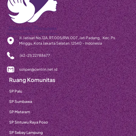
Jl. Jatisari No.12A, RT.005/RW.007, Jati Padang, Kec. Ps.
Minggu, Kota Jakarta Selatan, 12540 – Indonesia
(62-21) 22788677
soliper@centrin.net.id
Ruang Komunitas
SP Palu
SP Sumbawa
SP Mataram
SP Sintuwu Raya Poso
SP Sebay Lampung