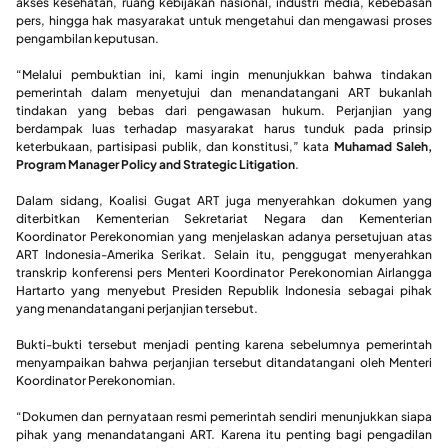
akses kesehatan, ruang kebijakan nasional, industri media, kebebasan
pers, hingga hak masyarakat untuk mengetahui dan mengawasi proses
pengambilan keputusan.
“Melalui pembuktian ini, kami ingin menunjukkan bahwa tindakan
pemerintah dalam menyetujui dan menandatangani ART bukanlah
tindakan yang bebas dari pengawasan hukum. Perjanjian yang
berdampak luas terhadap masyarakat harus tunduk pada prinsip
keterbukaan, partisipasi publik, dan konstitusi,” kata
Muhamad Saleh,
Program Manager Policy and Strategic Litigation
.
Dalam sidang, Koalisi Gugat ART juga menyerahkan dokumen yang
diterbitkan Kementerian Sekretariat Negara dan Kementerian
Koordinator Perekonomian yang menjelaskan adanya persetujuan atas
ART Indonesia-Amerika Serikat. Selain itu, penggugat menyerahkan
transkrip konferensi pers Menteri Koordinator Perekonomian Airlangga
Hartarto yang menyebut Presiden Republik Indonesia sebagai pihak
yang menandatangani perjanjian tersebut.
Bukti-bukti tersebut menjadi penting karena sebelumnya pemerintah
menyampaikan bahwa perjanjian tersebut ditandatangani oleh Menteri
Koordinator Perekonomian.
“Dokumen dan pernyataan resmi pemerintah sendiri menunjukkan siapa
pihak yang menandatangani ART. Karena itu penting bagi pengadilan