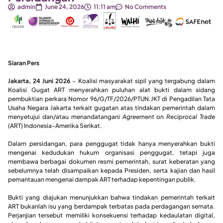
admin
June 24, 2026
11:11 am
No Comments
Siaran Pers
Jakarta, 24 Juni 2026
– Koalisi masyarakat sipil yang tergabung dalam
Koalisi Gugat ART menyerahkan puluhan alat bukti dalam sidang
pembuktian perkara Nomor 96/G/TF/2026/PTUN.JKT di Pengadilan Tata
Usaha Negara Jakarta terkait gugatan atas tindakan pemerintah dalam
menyetujui dan/atau menandatangani
Agreement on Reciprocal Trade
(ART) Indonesia–Amerika Serikat.
Dalam persidangan, para penggugat tidak hanya menyerahkan bukti
mengenai kedudukan hukum organisasi penggugat, tetapi juga
membawa berbagai dokumen resmi pemerintah, surat keberatan yang
sebelumnya telah disampaikan kepada Presiden, serta kajian dan hasil
pemantauan mengenai dampak ART terhadap kepentingan publik.
Bukti yang diajukan menunjukkan bahwa tindakan pemerintah terkait
ART bukanlah isu yang berdampak terbatas pada perdagangan semata.
Perjanjian tersebut memiliki konsekuensi terhadap kedaulatan digital,