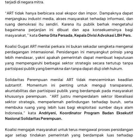
terjadi di negara mitra.
“ART tidak hanya berbicara soal ekspor dan impor. Dampaknya dapat
menjangkau industri media, akses masyarakat terhadap informasi, dan
ruang demokrasi itu sendiri. Karena itu publik berhak mengetahui
bagaimana perjanjian ini dibuat dan apa konsekuensinya bagi
masyarakat,” kata
Gema Gita Persada, Kepala Divisi Advokasi LBH Pers.
Koalisi Gugat ART menilai perkara ini bukan sekadar sengketa mengenai
perdagangan internasional. Persidangan ini menyangkut prinsip yang
lebih mendasar, yakni apakah pemerintah dapat membuat keputusan
yang mempengaruhi berbagai sektor strategis secara tertutup tanpa
partisipasi publik yang bermakna dan tanpa dapat diuji oleh hukum.
Solidaritas Perempuan menilai ART tidak mencerminkan keadilan
subtantif. Momentum ini penting untuk menguji transparansi,
akuntabilitas dan partisipasi publik yang berdampak pada masyarakat
khususnya perempuan. “ART justru memperdalam sektor liberalisasi
sektor strategis, memperlemah perlindungan terhadap buruh, serta
membuka ruang yang lebih luas bagi eksploitasi sumber daya alam
Indonesia,” kata
Andriyeni, Koordinator Program Badan Eksekutif
Nasional Solidaritas Perempuan.
Koalisi mengajak masyarakat untuk terus mengawal proses persidangan
agar setiap tindakan pemerintah yang berdampak luas terhadap