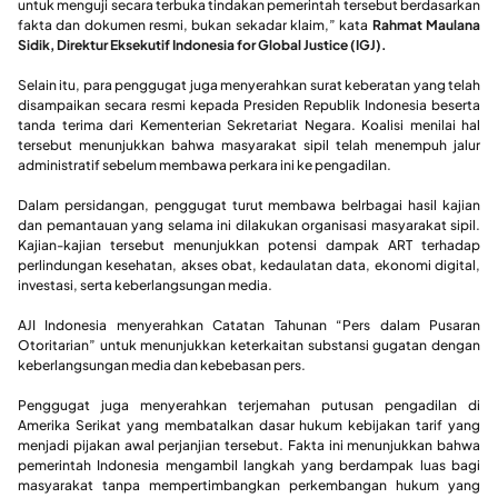
untuk menguji secara terbuka tindakan pemerintah tersebut berdasarkan
fakta dan dokumen resmi, bukan sekadar klaim,” kata
Rahmat Maulana
Sidik, Direktur Eksekutif Indonesia for Global Justice (IGJ).
Selain itu, para penggugat juga menyerahkan surat keberatan yang telah
disampaikan secara resmi kepada Presiden Republik Indonesia beserta
tanda terima dari Kementerian Sekretariat Negara. Koalisi menilai hal
tersebut menunjukkan bahwa masyarakat sipil telah menempuh jalur
administratif sebelum membawa perkara ini ke pengadilan.
Dalam persidangan, penggugat turut membawa belrbagai hasil kajian
dan pemantauan yang selama ini dilakukan organisasi masyarakat sipil.
Kajian-kajian tersebut menunjukkan potensi dampak ART terhadap
perlindungan kesehatan, akses obat, kedaulatan data, ekonomi digital,
investasi, serta keberlangsungan media.
AJI Indonesia menyerahkan Catatan Tahunan “Pers dalam Pusaran
Otoritarian” untuk menunjukkan keterkaitan substansi gugatan dengan
keberlangsungan media dan kebebasan pers.
Penggugat juga menyerahkan terjemahan putusan pengadilan di
Amerika Serikat yang membatalkan dasar hukum kebijakan tarif yang
menjadi pijakan awal perjanjian tersebut. Fakta ini menunjukkan bahwa
pemerintah Indonesia mengambil langkah yang berdampak luas bagi
masyarakat tanpa mempertimbangkan perkembangan hukum yang