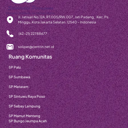
Jl. Jatisari No.12A, RT.005/RW.007, Jati Padang, Kec. Ps.
Minggu, Kota Jakarta Selatan, 12540 – Indonesia
(62-21) 22788677
soliper@centrin.net.id
Ruang Komunitas
SP Palu
SP Sumbawa
SP Mataram
SP Sintuwu Raya Poso
SP Sebay Lampung
SP Mamut Menteng
SP Bungo Jeumpa Aceh