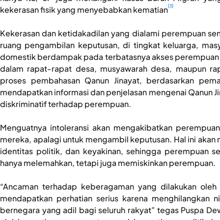
[3]
kekerasan fisik yang menyebabkan kematian
Kekerasan dan ketidakadilan yang dialami perempuan sem
ruang pengambilan keputusan, di tingkat keluarga, ma
domestik berdampak pada terbatasnya akses perempuan ata
dalam rapat-rapat desa, musyawarah desa, maupun rapa
proses pembahasan Qanun Jinayat, berdasarkan pema
mendapatkan informasi dan penjelasan mengenai Qanun Jin
diskriminatif terhadap perempuan.
Menguatnya intoleransi akan mengakibatkan perempuan 
mereka, apalagi untuk mengambil keputusan. Hal ini aka
identitas politik, dan keyakinan, sehingga perempuan s
hanya melemahkan, tetapi juga memiskinkan perempuan.
“Ancaman terhadap keberagaman yang dilakukan oleh 
mendapatkan perhatian serius karena menghilangkan nil
bernegara yang adil bagi seluruh rakyat” tegas Puspa Dew