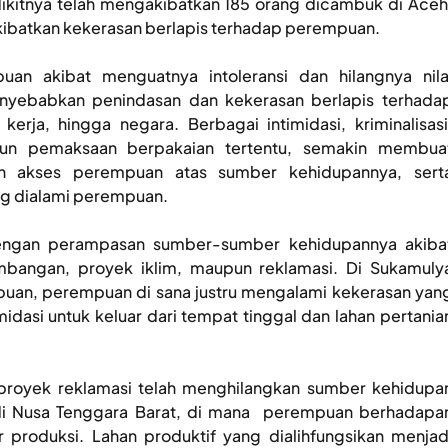
ikitnya telah mengakibatkan 185 orang dicambuk di Aceh
kibatkan kekerasan berlapis terhadap perempuan.
n akibat menguatnya intoleransi dan hilangnya nila
nyebabkan penindasan dan kekerasan berlapis terhada
erja, hingga negara. Berbagai intimidasi, kriminalisasi
pun pemaksaan berpakaian tertentu, semakin membua
 akses perempuan atas sumber kehidupannya, sert
ng dialami perempuan.
dengan perampasan sumber-sumber kehidupannya akiba
mbangan, proyek iklim, maupun reklamasi. Di Sukamuly
puan, perempuan di sana justru mengalami kekerasan yan
midasi untuk keluar dari tempat tinggal dan lahan pertania
, proyek reklamasi telah menghilangkan sumber kehidupa
di Nusa Tenggara Barat, di mana perempuan berhadapa
oduksi. Lahan produktif yang dialihfungsikan menjad