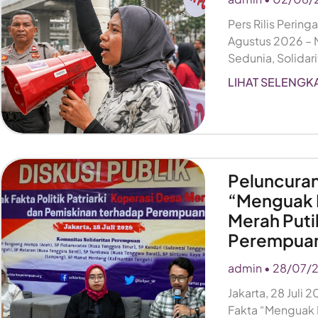
Pers Rilis Perin
Agustus 2026 –
Sedunia, Solida
LIHAT SELENGK
Peluncuran
“Menguak F
Merah Puti
Perempua
admin
28/07/
Jakarta, 28 Juli
Fakta “Menguak F