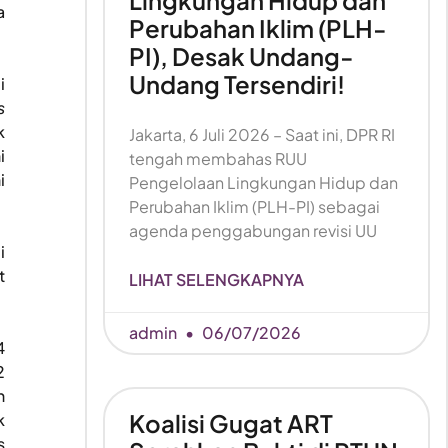
Lingkungan Hidup dan
a
Perubahan Iklim (PLH-
PI), Desak Undang-
Undang Tersendiri!
i
s
k
Jakarta, 6 Juli 2026 – Saat ini, DPR RI
i
tengah membahas RUU
i
Pengelolaan Lingkungan Hidup dan
Perubahan Iklim (PLH-PI) sebagai
agenda penggabungan revisi UU
i
t
LIHAT SELENGKAPNYA
admin
06/07/2026
4
2
h
Koalisi Gugat ART
k
s