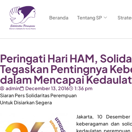
Beranda
Tentang SP
Strate
Peringati Hari HAM, Solid
Tegaskan Pentingnya Keb
dalam Mencapai Kedaula
admin
December 13, 2016
1:36 pm
Siaran Pers Solidaritas Perempuan
Untuk Disiarkan Segera
Jakarta, 10 Desembe
keberagaman dan solid
kedaulatan perempuan. 