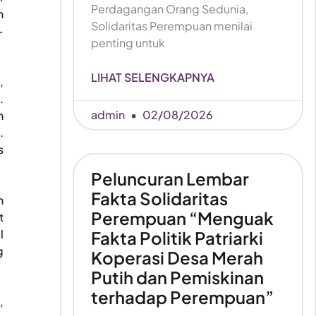
Perdagangan Orang Sedunia,
n
Solidaritas Perempuan menilai
–
penting untuk
LIHAT SELENGKAPNYA
,
.
admin
02/08/2026
h
.
s
Peluncuran Lembar
Fakta Solidaritas
n
Perempuan “Menguak
t
l
Fakta Politik Patriarki
g
Koperasi Desa Merah
Putih dan Pemiskinan
terhadap Perempuan”
,