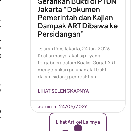
Serahkan Bukti di PTUN
Jakarta “Dokumen
Pemerintah dan Kajian
-
Dampak ART Dibawa ke
h
Persidangan”
i
m
k
Siaran Pers Jakarta, 24 Juni 2026 –
g
Koalisi masyarakat sipil yang
tergabung dalam Koalisi Gugat ART
menyerahkan puluhan alat bukti
i
dalam sidang pembuktian
,
k
LIHAT SELENGKAPNYA
admin
24/06/2026
a
n
Lihat Artikel Lainnya
i