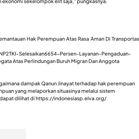
n ekonomi sekelompok elit saja,” pungkasnya.
emantauan Hak Perempuan Atas Rasa Aman Di Transportas
-BNP2TKI-Selesaikan6654-Persen-Layanan-Pengaduan-
gata Atas Perlindungan Buruh Migran Dan Anggota
bagaimana dampak Qanun Jinayat terhadap hak perempuan
mpuan yang melaporkan situasinya melalui sistem
pat dilihat di https://indonesiasp.elva.org/