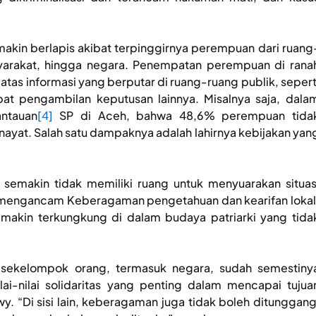
akin berlapis akibat terpinggirnya perempuan dari ruang
syarakat, hingga negara. Penempatan perempuan di rana
s informasi yang berputar di ruang-ruang publik, sepert
t pengambilan keputusan lainnya. Misalnya saja, dala
ntauan
[4]
SP di Aceh, bahwa 48,6% perempuan tida
ayat. Salah satu dampaknya adalah lahirnya kebijakan yan
semakin tidak memiliki ruang untuk menyuarakan situas
n mengancam Keberagaman pengetahuan dan kearifan lokal
emakin terkungkung di dalam budaya patriarki yang tida
sekelompok orang, termasuk negara, sudah semestiny
ai-nilai solidaritas yang penting dalam mencapai tujua
y. “Di sisi lain, keberagaman juga tidak boleh ditunggang