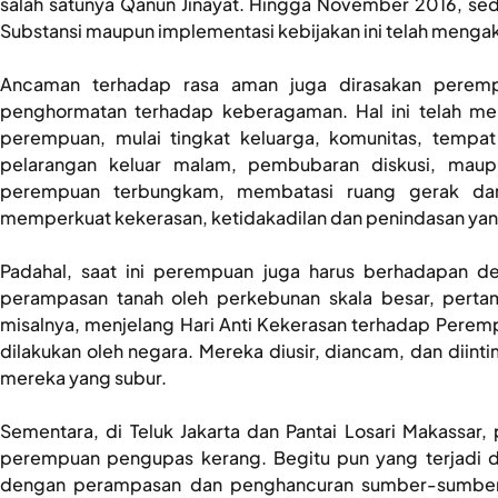
salah satunya Qanun Jinayat. Hingga November 2016, sed
Substansi maupun implementasi kebijakan ini telah menga
Ancaman terhadap rasa aman juga dirasakan perempua
penghormatan terhadap keberagaman. Hal ini telah me
perempuan, mulai tingkat keluarga, komunitas, tempat k
pelarangan keluar malam, pembubaran diskusi, mau
perempuan terbungkam, membatasi ruang gerak dan
memperkuat kekerasan, ketidakadilan dan penindasan ya
Padahal, saat ini perempuan juga harus berhadapan 
perampasan tanah oleh perkebunan skala besar, perta
misalnya, menjelang Hari Anti Kekerasan terhadap Perem
dilakukan oleh negara. Mereka diusir, diancam, dan diinti
mereka yang subur.
Sementara, di Teluk Jakarta dan Pantai Losari Makassar
perempuan pengupas kerang. Begitu pun yang terjadi 
dengan perampasan dan penghancuran sumber-sumber pr