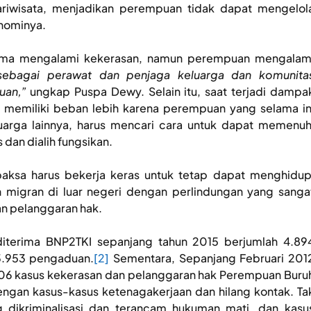
riwisata, menjadikan perempuan tidak dapat mengelol
nominya.
-sama mengalami kekerasan, namun perempuan mengalam
sebagai perawat dan penjaga keluarga dan komunita
uan,”
ungkap Puspa Dewy. Selain itu, saat terjadi dampa
a memiliki beban lebih karena perempuan yang selama in
arga lainnya, harus mencari cara untuk dapat memenuh
dan dialih fungsikan.
aksa harus bekerja keras untuk tetap dapat menghidup
 migran di luar negeri dengan perlindungan yang sanga
an pelanggaran hak.
diterima BNP2TKI sepanjang tahun 2015 berjumlah 4.89
3.953 pengaduan.
[2]
Sementara, Sepanjang Februari 201
106 kasus kekerasan dan pelanggaran hak Perempuan Buru
dengan kasus-kasus ketenagakerjaan dan hilang kontak. Ta
 dikriminalisasi dan terancam hukuman mati, dan kasu