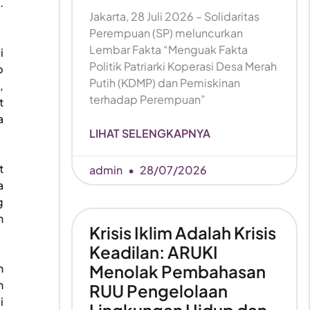
.
Jakarta, 28 Juli 2026 – Solidaritas
Perempuan (SP) meluncurkan
Lembar Fakta “Menguak Fakta
i
Politik Patriarki Koperasi Desa Merah
p
Putih (KDMP) dan Pemiskinan
,
terhadap Perempuan”
t
a
LIHAT SELENGKAPNYA
t
admin
28/07/2026
a
g
n
Krisis Iklim Adalah Krisis
Keadilan: ARUKI
n
Menolak Pembahasan
n
RUU Pengelolaan
i