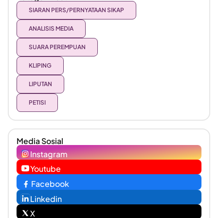
SIARAN PERS/PERNYATAAN SIKAP
ANALISIS MEDIA
SUARA PEREMPUAN
KLIPING
LIPUTAN
PETISI
Media Sosial
Instagram
Youtube
Facebook
Linkedin
X