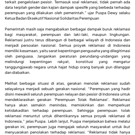
terkait pengelolaan pesisir. Termasuk soal reklamasi, tidak pernah ada
data terpilah gender dan kajian dampak spesifik yang berbeda terhadap
perempuan yang dilakukan oleh pemerintah.” ujar Puspa Dewy selaku
Ketua Badan Eksekutif Nasional Solidaritas Perempuan
Pemerintah masih saja mengabaikan berbagai dampak buruk reklamasi
bagi masyarakat, perempuan dan laki-laki, maupun lingkungan.
Reklamasi justru terus dibangun di berbagai wilayah di Indonesia dan
menjadi persoalan nasional. Semua proyek reklamasi di Indonesia
memiliki kesamaan, yaitu sarat kepentingan pengusaha yang dilegitimasi
oleh penguasa. Jangankan peraturan perundang-undangan yang
melindungi kepentingan rakyat, konstitusi yang mengatur
tanggungjawab negara untuk hajat hidup orang banyak pun dilanggar
dan diabaikan.
Melihat berbagai situasi di atas, gerakan menolak reklamasi sudah
selayaknya menjadi sebuah gerakan nasional. “Perempuan yang hadir
disini mewakili seluruh perempuan nelayan dan pesisir di Indonesia untuk
mendeklarasikan gerakan ‘Perempuan Tolak Reklamasi’. Reklamasi
hanya akan semakin menindas, memiskinkan dan memperkuat
ketidakadilan terhadap perempuan. Sehingga perempuan tolak
reklamasi menuntut untuk dihentikannya semua proyek reklamasi di
Indonesia,” jelas Puspa. Lebih lanjut, Puspa menjelaskan bahwa melalui
gerakan ini, perempuan juga mengajak seluruh masyarakat untuk ikut
menyuarakan penolakan terhadap reklamasi. “Reklamasi tidak hanya