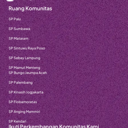
Ruang Komunitas
SP Palu
SP Sumbawa
SP Mataram
SP Sintuwu Raya Poso
SP Sebay Lampung
SP Mamut Menteng
SP Bungo Jeumpa Aceh
SP Palembang
SP Kinasih Jogjakarta
SP Flobamoratas
SP Anging Mammiri
SP Kendari
Ikuti Perkembangan Komunitas Kami