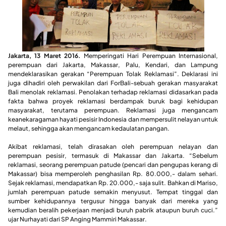
Jakarta, 13 Maret 2016.
Memperingati Hari Perempuan Internasional,
perempuan dari Jakarta, Makassar, Palu, Kendari, dan Lampung
mendeklarasikan gerakan “Perempuan Tolak Reklamasi”. Deklarasi ini
juga dihadiri oleh perwakilan dari ForBali-sebuah gerakan masyarakat
Bali menolak reklamasi. Penolakan terhadap reklamasi didasarkan pada
fakta bahwa proyek reklamasi berdampak buruk bagi kehidupan
masyarakat, terutama perempuan. Reklamasi juga mengancam
keanekaragaman hayati pesisir Indonesia dan mempersulit nelayan untuk
melaut, sehingga akan mengancam kedaulatan pangan.
Akibat reklamasi, telah dirasakan oleh perempuan nelayan dan
perempuan pesisir, termasuk di Makassar dan Jakarta. “Sebelum
reklamasi, seorang perempuan patude (pencari dan pengupas kerang di
Makassar) bisa memperoleh penghasilan Rp. 80.000,- dalam sehari.
Sejak reklamasi, mendapatkan Rp. 20.000,- saja sulit. Bahkan di Mariso,
jumlah perempuan patude semakin menyusut. Tempat tinggal dan
sumber kehidupannya tergusur hingga banyak dari mereka yang
kemudian beralih pekerjaan menjadi buruh pabrik ataupun buruh cuci.”
ujar Nurhayati dari SP Anging Mammiri Makassar.