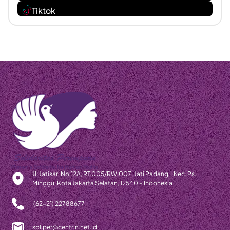
Tiktok
Jl. Jatisari No.12A, RT.005/RW.007, Jati Padang, Kec. Ps.
Minggu, Kota Jakarta Selatan, 12540 – Indonesia
(62-21) 22788677
soliper@centrin.net.id