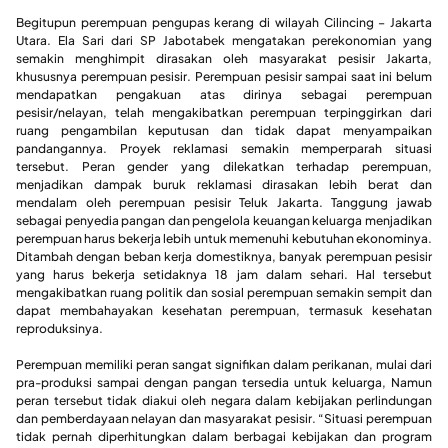
Begitupun perempuan pengupas kerang di wilayah Cilincing – Jakarta
Utara. Ela Sari dari SP Jabotabek mengatakan perekonomian yang
semakin menghimpit dirasakan oleh masyarakat pesisir Jakarta,
khususnya perempuan pesisir. Perempuan pesisir sampai saat ini belum
mendapatkan pengakuan atas dirinya sebagai perempuan
pesisir/nelayan, telah mengakibatkan perempuan terpinggirkan dari
ruang pengambilan keputusan dan tidak dapat menyampaikan
pandangannya. Proyek reklamasi semakin memperparah situasi
tersebut. Peran gender yang dilekatkan terhadap perempuan,
menjadikan dampak buruk reklamasi dirasakan lebih berat dan
mendalam oleh perempuan pesisir Teluk Jakarta. Tanggung jawab
sebagai penyedia pangan dan pengelola keuangan keluarga menjadikan
perempuan harus bekerja lebih untuk memenuhi kebutuhan ekonominya.
Ditambah dengan beban kerja domestiknya, banyak perempuan pesisir
yang harus bekerja setidaknya 18 jam dalam sehari. Hal tersebut
mengakibatkan ruang politik dan sosial perempuan semakin sempit dan
dapat membahayakan kesehatan perempuan, termasuk kesehatan
reproduksinya.
Perempuan memiliki peran sangat signifikan dalam perikanan, mulai dari
pra-produksi sampai dengan pangan tersedia untuk keluarga, Namun
peran tersebut tidak diakui oleh negara dalam kebijakan perlindungan
dan pemberdayaan nelayan dan masyarakat pesisir. “Situasi perempuan
tidak pernah diperhitungkan dalam berbagai kebijakan dan program