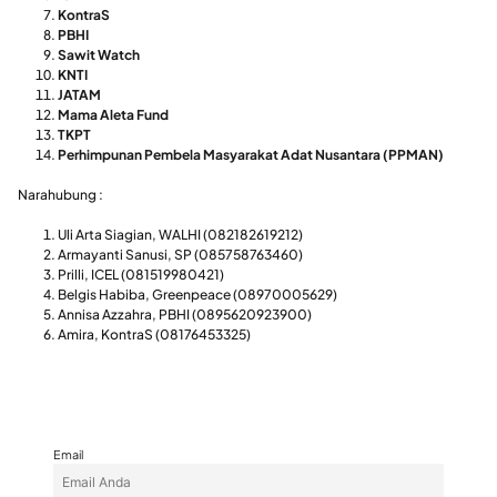
KontraS
PBHI
Sawit Watch
KNTI
JATAM
Mama Aleta Fund
TKPT
Perhimpunan Pembela Masyarakat Adat Nusantara (PPMAN)
Narahubung :
Uli Arta Siagian, WALHI (082182619212)
Armayanti Sanusi, SP (085758763460)
Prilli, ICEL (081519980421)
Belgis Habiba, Greenpeace (08970005629)
Annisa Azzahra, PBHI (0895620923900)
Amira, KontraS (08176453325)
Email