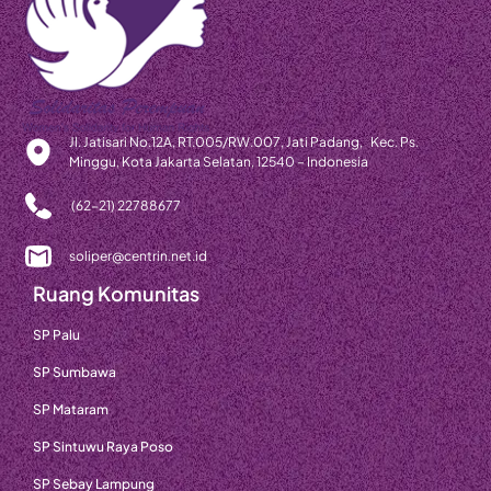
Jl. Jatisari No.12A, RT.005/RW.007, Jati Padang, Kec. Ps.
Minggu, Kota Jakarta Selatan, 12540 – Indonesia
(62-21) 22788677
soliper@centrin.net.id
Ruang Komunitas
SP Palu
SP Sumbawa
SP Mataram
SP Sintuwu Raya Poso
SP Sebay Lampung