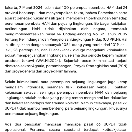
Jakarta, 7 Maret 2024
. Lebih dari 100 perempuan pembela HAM dari 24
provinsi berkumpul dan menyampaikan fakta, bahwa Pemerintah serta
aparat penegak hukum masih gagal memberikan perlindungan terhadap
perempuan pembela HAM dan pejuang lingkungan. Berbagai kebijakan
perlindungan HAM tidak dijalankan oleh negara, termasuk
mengimplementasikan pasal 66 Undang-undang No 32 Tahun 2009
Tentang Perlindungan dan Pengelolaan Lingkungan Hidup (UU PPLH). Hal
ini ditunjukkan dengan sebanyak 1054 orang yang terdiri dari 1019 laki-
laki, 28 perempuan, dan 11 anak-anak diduga mengalami kriminalisasi
akibat memperjuangkan lingkungan, selama dua periode kepemimpinan
presiden Jokowi (WALHI;2024). Sejumlah besar kriminalisasi terjadi
disektor-sektor Agraria, pertambangan, Proyek Strategis Nasional (PSN)
dan proyek energi dan proyek iklim lainnya.
Selain kriminalisasi, para perempuan pejuang lingkungan juga kerap
mengalami intimidasi, serangan fisik, kekerasan verbal, bahkan
kekerasan seksual, sehingga perempuan pembela HAM dan pejuang
lingkungan adalah entitas yang paling rentan mengalami ketidakadilan
dan kekerasan berlapis dan trauma kolektif. Namun celakanya, pasal 66
UUPLH tidak mampu membentengi para pejuang lingkungan, khususnya
perempuan pejuang lingkungan.
Ada dua persoalan mendasar mengapa pasal 66 UUPLH tidak
operasional. Pertama, secara substansi terdapat ketidakjelasan