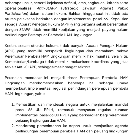
beberapa unsur, seperti kejelasan definisi, arah jangkauan, kriteria serta
operasionalisasi
Anti-SLAPP
(
Strategic Lawsuit Against Public
Participation
) dalam sistem hukum. Bahkan hingga saat ini, tidak ada
aturan pelaksana berkaitan dengan implementasi pasal 66. Kepolisian
sebagai Aparat Penegak Hukum (APH) yang pertama sekali bersentuhan
dengan
SLAPP
tidak memiliki kebijakan yang menjadi payung hukum
perlindungan Perempuan Pembela HAM Lingkungan.
Kedua, secara struktur hukum, tidak banyak Aparat Penegak Hukum
(APH) yang memiliki perspektif lingkungan dan memahami bahwa
Perempuan Pembela HAM Lingkungan memiliki hak imunitas. Selain itu,
Kementerian/Lembaga tidak memiliki mekanisme koordinasi yang jelas
terkait Anti-SLAPP, sehingga masih sangat sektoral.
Persoalan mendasar ini menjadi dasar Perempuan Pembela HAM
Lingkungan merekomendasikan beberapa hal sebagai upaya
memperkuat implementasi regulasi perlindungan perempuan pembela
HAM Lingkungan, yaitu;
Memastikan dan mendesak negara untuk menjalankan mandat
pasal 66 UU PPLH, termasuk menyusun regulasi turunan
implementasi pasal 66 UU PPLH yang berkeadilan bagi perempuan
pejuang lingkungan dan HAM.
Mendorong pemerintahan ke depan untuk menjadikan agenda
perlindungan perempuan pembela HAM dan pejuang lingkungan